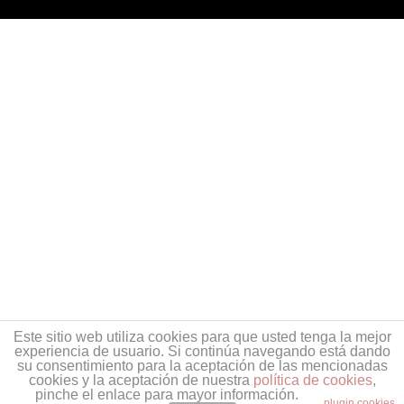
Este sitio web utiliza cookies para que usted tenga la mejor
experiencia de usuario. Si continúa navegando está dando
su consentimiento para la aceptación de las mencionadas
cookies y la aceptación de nuestra
política de cookies
,
pinche el enlace para mayor información.
plugin cookies