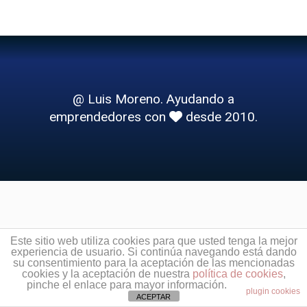
@ Luis Moreno. Ayudando a
emprendedores con
desde 2010.
Este sitio web utiliza cookies para que usted tenga la mejor
experiencia de usuario. Si continúa navegando está dando
su consentimiento para la aceptación de las mencionadas
cookies y la aceptación de nuestra
política de cookies
,
pinche el enlace para mayor información.
plugin cookies
ACEPTAR